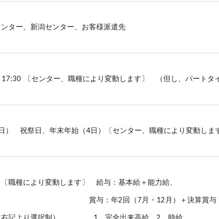
センター、新潟センター、お客様派遣先
0～17:30 〔センター、職種により変動します〕
（但し、パートタ
日） 祝祭日、年末年始（4日）〔センター、職種により変動しま
）〔職種により変動します〕 給与：基本給＋能力給、
賞与：年
2
回（7月・12月）＋決算賞
（
右記
より選択制）
1．完全出来高給 2．時給